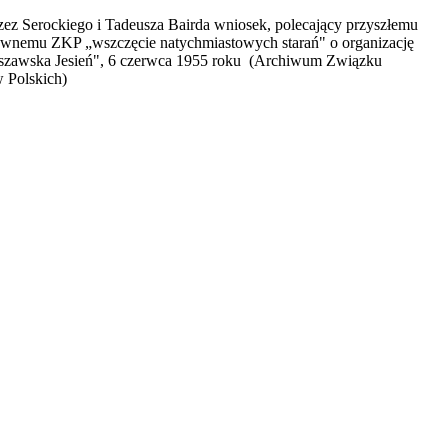
z Serockiego i Tadeusza Bairda wniosek, polecający przyszłemu
wnemu ZKP „wszczęcie natychmiastowych starań" o organizację
rszawska Jesień", 6 czerwca 1955 roku (Archiwum Związku
 Polskich)