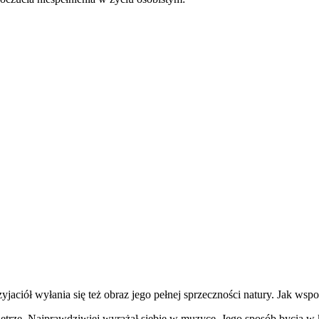
yjaciół wyłania się też obraz jego pełnej sprzeczności natury. Jak wsp
ętrze. Najprawdziwiej wyrażał siebie w muzyce. Jego sposób bycia w 