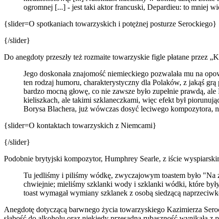
ogromnej [...] - jest taki aktor francuski, Depardieu: to mniej w
{slider=O spotkaniach towarzyskich i potężnej posturze Serockiego}
{/slider}
Do anegdoty przeszły też rozmaite towarzyskie figle płatane przez „
Jego doskonała znajomość niemieckiego pozwalała mu na opowia
ten rodzaj humoru, charakterystyczny dla Polaków, z jakąś grą
bardzo mocną głowę, co nie zawsze było zupełnie prawdą, ale N
kieliszkach, ale takimi szklaneczkami, więc efekt był piorunuj
Borysa Blachera, już wówczas dosyć leciwego kompozytora, no i
{slider=O kontaktach towarzyskich z Niemcami}
{/slider}
Podobnie brytyjski kompozytor, Humphrey Searle, z iście wyspiarsk
Tu jedliśmy i piliśmy wódkę, zwyczajowym toastem było "Na zdr
chwiejnie; mieliśmy szklanki wody i szklanki wódki, które były
toast wymagał wymiany szklanek z osobą siedzącą naprzeciwko 
Anegdotę dotyczącą barwnego życia towarzyskiego Kazimierza Serock
słabość do alkoholu oraz niekiedy przesadna rubaszność wynikała z p