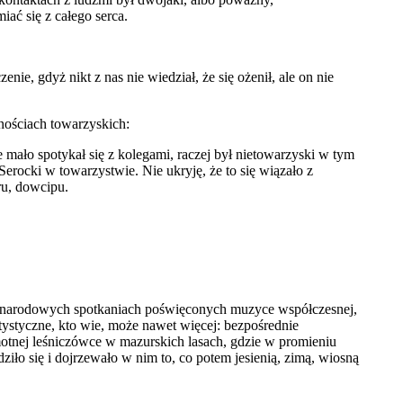
iać się z całego serca.
nie, gdyż nikt z nas nie wiedział, że się ożenił, ale on nie
ościach towarzyskich:
 mało spotykał się z kolegami, raczej był nietowarzyski w tym
 Serocki w towarzystwie. Nie ukryję, że to się wiązało z
ru, dowcipu.
ędzynarodowych spotkaniach poświęconych muzyce współczesnej,
tystyczne, kto wie, może nawet więcej: bezpośrednie
motnej leśniczówce w mazurskich lasach, gdzie w promieniu
ziło się i dojrzewało w nim to, co potem jesienią, zimą, wiosną