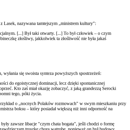
 z Lasek, nazywana tamtejszym „ministrem kultury":
cjalnym. [...] Był taki otwarty. [...] To był człowiek – o czym
robineczkę złośliwy, jakkolwiek ta złośliwość nie była jakaś
wyłania się swoista synteza powyższych spostrzeżeń:
ości do egoistycznej dominacji, lecz dzięki spontanicznej
oprzeć. Kto zaś miał okazję zobaczyć, z jaką grandezzą Serocki
omni tego, póki życia.
a przykład o „nocnych Polaków rozmowach" w swym mieszkaniu przy
istrza boksu – który posiadał większą niż inni odporność na
 były zawsze libacje "czym chata bogata", jeśli chodzi o formę
jemu zawdzięczam troszkę chorą wątrobę, ponieważ on był budowy