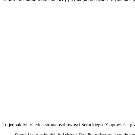
To jednak tylko jedna strona osobowości Serockiego. Z opowieści prz
Serocki jako człowiek był skryty. Rzadko pokazywał swoje wn