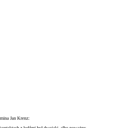
omina Jan Krenz:
kontaktach z ludźmi był dwojaki, albo poważny,