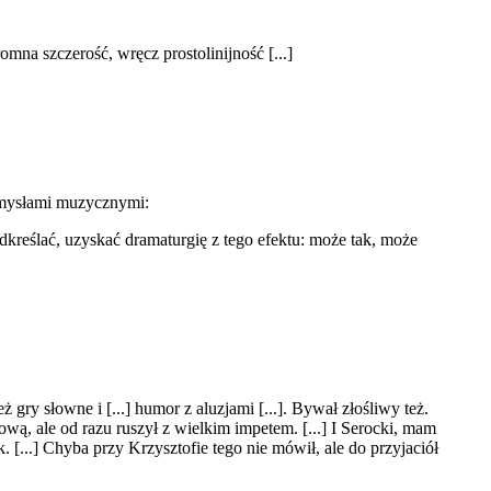
mna szczerość, wręcz prostolinijność [...]
omysłami muzycznymi:
podkreślać, uzyskać dramaturgię z tego efektu: może tak, może
ry słowne i [...] humor z aluzjami [...]. Bywał złośliwy też.
ową, ale od razu ruszył z wielkim impetem. [...] I Serocki, mam
 [...] Chyba przy Krzysztofie tego nie mówił, ale do przyjaciół