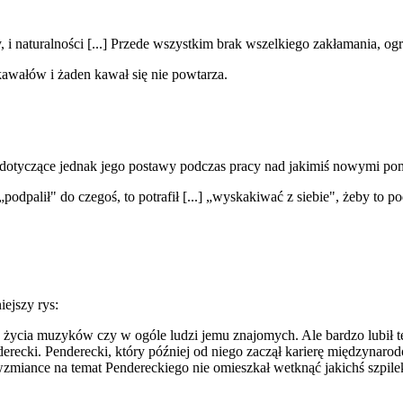
 naturalności [...] Przede wszystkim brak wszelkiego zakłamania, ogro
awałów i żaden kawał się nie powtarza.
dotyczące jednak jego postawy podczas pracy nad jakimiś nowymi p
 „podpalił" do czegoś, to potrafił [...] „wyskakiwać z siebie", żeby to 
ejszy rys:
życia muzyków czy w ogóle ludzi jemu znajomych. Ale bardzo lubił też g
nderecki. Penderecki, który później od niego zaczął karierę międzynarod
zmiance na temat Pendereckiego nie omieszkał wetknąć jakichś szpilek.