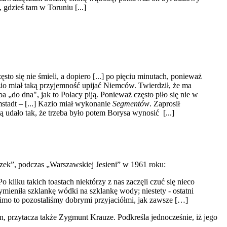
, gdzieś tam w Toruniu [...]
 się nie śmieli, a dopiero [...] po pięciu minutach, ponieważ
azio miał taką przyjemność upijać Niemców. Twierdził, że ma
 „do dna", jak to Polacy piją. Ponieważ często piło się nie w
mstadt – [...] Kazio miał wykonanie
Segmentów
. Zaprosił
 udało tak, że trzeba było potem Borysa wynosić [...]
zek”, podczas „Warszawskiej Jesieni” w 1961 roku:
ilku takich toastach niektórzy z nas zaczęli czuć się nieco
ymieniła szklankę wódki na szklankę wody; niestety - ostatni
imo to pozostaliśmy dobrymi przyjaciółmi, jak zawsze […]
 przytacza także Zygmunt Krauze. Podkreśla jednocześnie, iż jego