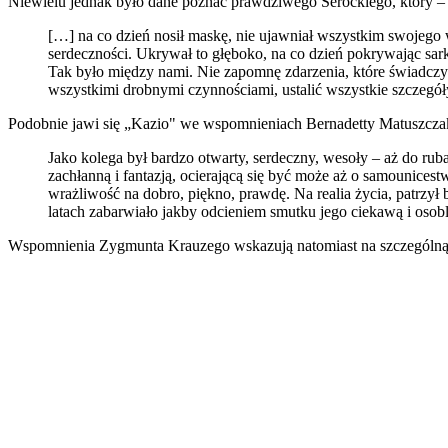
Niewielu jednak było dane poznać prawdziwego Serockiego, który –
[…] na co dzień nosił maskę, nie ujawniał wszystkim swojego wn
serdeczności. Ukrywał to głęboko, na co dzień pokrywając sarka
Tak było między nami. Nie zapomnę zdarzenia, które świadczy 
wszystkimi drobnymi czynnościami, ustalić wszystkie szczegóły
Podobnie jawi się „Kazio" we wspomnieniach Bernadetty Matuszczak
Jako kolega był bardzo otwarty, serdeczny, wesoły – aż do rub
zachłanną i fantazją, ocierającą się być może aż o samounicest
wrażliwość na dobro, piękno, prawdę. Na realia życia, patrzył 
latach zabarwiało jakby odcieniem smutku jego ciekawą i osobl
Wspomnienia Zygmunta Krauzego wskazują natomiast na szczególną ż