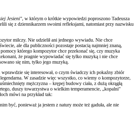
ej Jesieni"
, w którym o krótkie wypowiedzi poproszono Tadeusza
ili się z dziennikarzem swoimi refleksjami, natomiast przy nazwisku
zytor milczy. Nie udzielił ani jednego wywiadu. Nie chce
cie, ale dla publiczności pozostaje postacią najmniej znaną,
rzy pomocy którego kompozytor chce przekonać się, czy muzyka
rzekonani, że pragnie wypowiadać się tylko muzyką i nie chce
esowano się nim, tylko jego muzyką.
i wprawdzie się interesował, o czym świadczy ich pokaźny zbiór
 legendarna. W zasadzie więc wszystko, co wiemy o kompozytorze,
o uśmiechnięty mężczyzna – krępej budowy ciała, z dużą okrągłą
artego, duszy towarzystwa o wielkim temperamencie, „kopalni"
loch mówi na przykład tak:
z nim być, ponieważ ja jestem z natury może też gaduła, ale nie