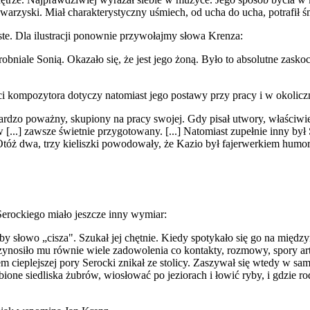
warzyski. Miał charakterystyczny uśmiech, od ucha do ucha, potrafił śm
ste. Dla ilustracji ponownie przywołajmy słowa Krenza:
niale Sonią. Okazało się, że jest jego żoną. Było to absolutne zaskocze
kompozytora dotyczy natomiast jego postawy przy pracy i w okoliczn
ardzo poważny, skupiony na pracy swojej. Gdy pisał utwory, właściwie
w [...] zawsze świetnie przygotowany. [...] Natomiast zupełnie inny był
Otóż dwa, trzy kieliszki powodowały, że Kazio był fajerwerkiem humo
Serockiego miało jeszcze inny wymiar:
oby słowo „cisza". Szukał jej chętnie. Kiedy spotykało się go na mi
rzynosiło mu równie wiele zadowolenia co kontakty, rozmowy, spory ar
m cieplejszej pory Serocki znikał ze stolicy. Zaszywał się wtedy w sa
ne siedliska żubrów, wiosłować po jeziorach i łowić ryby, i gdzie rod