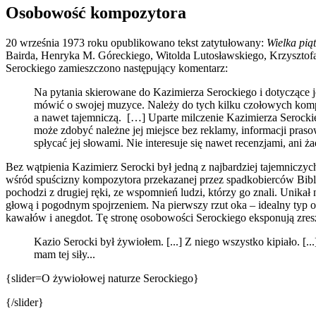
Osobowość kompozytora
20 września 1973 roku opublikowano tekst zatytułowany:
Wielka pią
Bairda, Henryka M. Góreckiego, Witolda Lutosławskiego, Krzysztofa P
Serockiego zamieszczono następujący komentarz:
Na pytania skierowane do Kazimierza Serockiego i dotyczące j
mówić o swojej muzyce. Należy do tych kilku czołowych kompo
a nawet tajemniczą. […] Uparte milczenie Kazimierza Serockie
może zdobyć należne jej miejsce bez reklamy, informacji praso
spłycać jej słowami. Nie interesuje się nawet recenzjami, ani
Bez wątpienia Kazimierz Serocki był jedną z najbardziej tajemniczy
wśród spuścizny kompozytora przekazanej przez spadkobierców Bibl
pochodzi z drugiej ręki, ze wspomnień ludzi, którzy go znali. Unika
głową i pogodnym spojrzeniem. Na pierwszy rzut oka – idealny typ o
kawałów i anegdot. Tę stronę osobowości Serockiego eksponują zres
Kazio Serocki był żywiołem. [...] Z niego wszystko kipiało. [...
mam tej siły...
{slider=O żywiołowej naturze Serockiego}
{/slider}