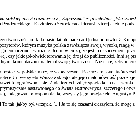
tka polskiej muzyki rozmawia z „Expressem" w przededniu „Warszawski
endereckiego i Kazimierza Serockiego. Pierwsi czterej chętnie podziel
ego twórczości od kilkunastu lat nie padła ani jedna odpowiedź. Kompo
zytorów, którym muzyka polska zawdzięcza swoją wysoką rangę w świe
go tłumaczone jest różnie. Jedni twierdzą, że jest to eksperyment, p
wej, czy jakiegokolwiek torowania jej drogi do publiczności. Inni są p
 żadnymi komentarzami na temat swojej twórczości. Nie chce, żeby inter
ch postaci w polskiej muzyce współczesnej. Recenzjami swej twórczośc
iotece Uniwersytetu Warszawskiego, ale jego małomówność pozostaje
ł nawet fotografowania się. Z nielicznych zdjęć spogląda na nas szerok
ptymistycznie nastawionego do świata ekstrawertyka, szczerego i otw
ztą, indagowani o wspomnienia, wszyscy jego przyjaciele. Augustyn B
] To tak, jakby był wrzątek. [...] Ja to się czasami cieszyłem, że mogę 