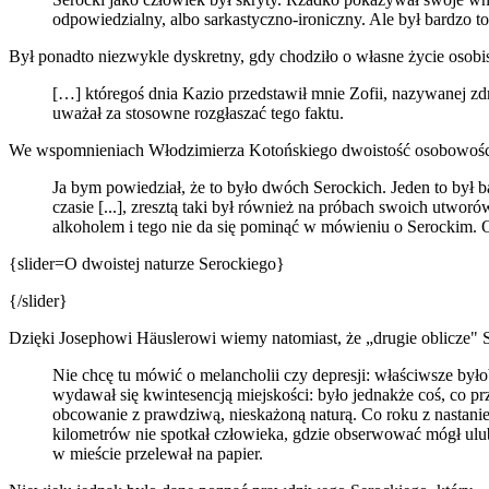
odpowiedzialny, albo sarkastyczno-ironiczny. Ale był bardzo to
Był ponadto niezwykle dyskretny, gdy chodziło o własne życie osobi
[…] któregoś dnia Kazio przedstawił mnie Zofii, nazywanej zdrob
uważał za stosowne rozgłaszać tego faktu.
We wspomnieniach Włodzimierza Kotońskiego dwoistość osobowości 
Ja bym powiedział, że to było dwóch Serockich. Jeden to był b
czasie [...], zresztą taki był również na próbach swoich utworó
alkoholem i tego nie da się pominąć w mówieniu o Serockim. 
{slider=O dwoistej naturze Serockiego}
{/slider}
Dzięki Josephowi Häuslerowi wiemy natomiast, że „drugie oblicze" 
Nie chcę tu mówić o melancholii czy depresji: właściwsze był
wydawał się kwintesencją miejskości: było jednakże coś, co p
obcowanie z prawdziwą, nieskażoną naturą. Co roku z nastanie
kilometrów nie spotkał człowieka, gdzie obserwować mógł ulubio
w mieście przelewał na papier.