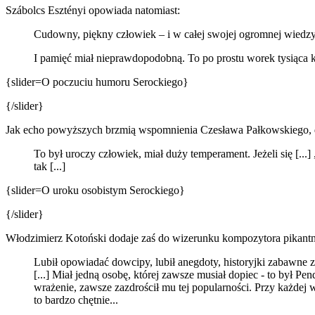
Szábolcs Esztényi opowiada natomiast:
Cudowny, piękny człowiek – i w całej swojej ogromnej wiedzy, i
I pamięć miał nieprawdopodobną. To po prostu worek tysiąca k
{slider=O poczuciu humoru Serockiego}
{/slider}
Jak echo powyższych brzmią wspomnienia Czesława Pałkowskiego, 
To był uroczy człowiek, miał duży temperament. Jeżeli się [...]
tak [...]
{slider=O uroku osobistym Serockiego}
{/slider}
Włodzimierz Kotoński dodaje zaś do wizerunku kompozytora pikantni
Lubił opowiadać dowcipy, lubił anegdoty, historyjki zabawne z 
[...] Miał jedną osobę, której zawsze musiał dopiec - to był Pe
wrażenie, zawsze zazdrościł mu tej popularności. Przy każdej w
to bardzo chętnie...