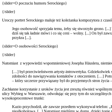
{slider=O poczuciu humoru Serockiego}
{/slider}
Uroczy portret Serockiego maluje też koleżanka kompozytora z czas
Jego osobowość sprzyjała temu, żeby się stworzyło grono. [...] T
dziś się tak ładnie mówi i co się ceni – wolny. [...] On był zaw
przykra [...].
{slider=O osobowości Serockiego}
{/slider}
Natomiast z wypowiedzi wspomnieniowej Josepha Häuslera, niemieck
[…] był przeciwieństwem artysty-introwertyka. Gdziekolwiek się
zdolności do nawiązywania kontaktów z otoczeniem. […] Potrafi
– który szczerze przywiązany był do przyjemnych stron życia 
Zachłanne korzystanie z uroków życia jest zresztą również wspó
ulicy Wybieg w Warszawie, odwołując się przy tym do szczególnych c
wysokoprocentowe trunki:
Kazio przychodził, ale zawsze przedtem wykonywał telefon: „Blo
niealkoholową. [...] Natomiast mieliśmy w domu, dzięki żonie m