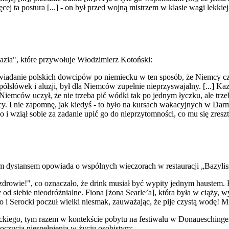
ięcej ta postura [...] - on był przed wojną mistrzem w klasie wagi lekkiej
Kazia", które przywołuje Włodzimierz Kotoński:
danie polskich dowcipów po niemiecku w ten sposób, że Niemcy często
 półsłówek i aluzji, był dla Niemców zupełnie nieprzyswajalny. [...] K
iemców uczył, że nie trzeba pić wódki tak po jednym łyczku, ale trzeba
ący. I nie zapomnę, jak kiedyś - to było na kursach wakacyjnych w Dar
 wziął sobie za zadanie upić go do nieprzytomności, co mu się zresztą
im dystansem opowiada o wspólnych wieczorach w restauracji „Bazylis
owie!", co oznaczało, że drink musiał być wypity jednym haustem. Po k
 od siebie nieodróżnialne. Fiona [żona Searle’a], która była w ciąży, w
i Serocki poczuł wielki niesmak, zauważając, że pije czystą wodę! M
iego, tym razem w kontekście pobytu na festiwalu w Donaueschingen,
oczucia niespełnienia w życiu osobistym: