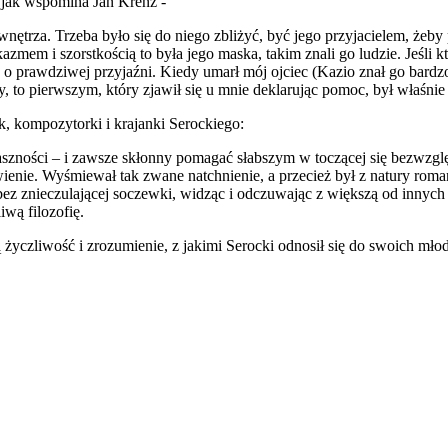
 jak wspomina Jan Krenz -
ętrza. Trzeba było się do niego zbliżyć, być jego przyjacielem, żeby p
zmem i szorstkością to była jego maska, takim znali go ludzie. Jeśli k
o prawdziwej przyjaźni. Kiedy umarł mój ojciec (Kazio znał go bardzo 
, to pierwszym, który zjawił się u mnie deklarując pomoc, był właśnie
, kompozytorki i krajanki Serockiego:
aszności – i zawsze skłonny pomagać słabszym w toczącej się bezwzglę
wienie. Wyśmiewał tak zwane natchnienie, a przecież był z natury roman
bez znieczulającej soczewki, widząc i odczuwając z większą od innych o
iwą filozofię.
yczliwość i zrozumienie, z jakimi Serocki odnosił się do swoich mło