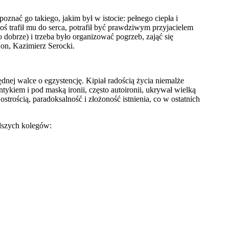
oznać go takiego, jakim był w istocie: pełnego ciepła i
toś trafił mu do serca, potrafił być prawdziwym przyjacielem
dobrze) i trzeba było organizować pogrzeb, zająć się
 on, Kazimierz Serocki.
dnej walce o egzystencję. Kipiał radością życia niemalże
tykiem i pod maską ironii, często autoironii, ukrywał wielką
strością, paradoksalność i złożoność istnienia, co w ostatnich
dszych kolegów: