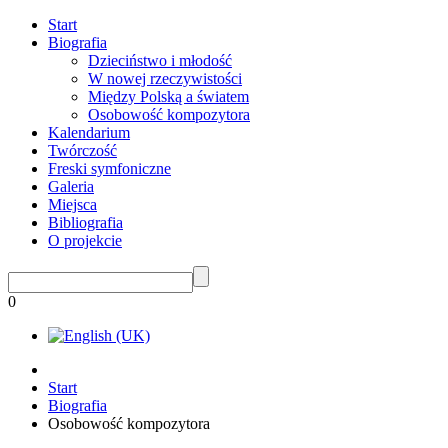
Start
Biografia
Dzieciństwo i młodość
W nowej rzeczywistości
Między Polską a światem
Osobowość kompozytora
Kalendarium
Twórczość
Freski symfoniczne
Galeria
Miejsca
Bibliografia
O projekcie
0
Start
Biografia
Osobowość kompozytora