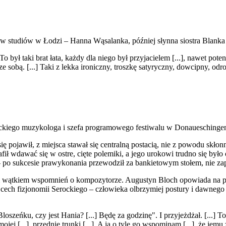
ów studiów w Łodzi – Hanna Wąsalanka, później słynna siostra Blanka
o był taki brat łata, każdy dla niego był przyjacielem [...], nawet poten
sze sobą. [...] Taki z lekka ironiczny, troszkę satyryczny, dowcipny, od
iego muzykologa i szefa programowego festiwalu w Donaueschingen, 
 pojawił, z miejsca stawał się centralną postacią, nie z powodu skłonn
ł wdawać się w ostre, cięte polemiki, a jego urokowi trudno się było 
– po sukcesie prawykonania przewodził za bankietowym stołem, nie zap
lnym wątkiem wspomnień o kompozytorze. Augustyn Bloch opowiada n
ech fizjonomii Serockiego – człowieka olbrzymiej postury i dawnego m
szeńku, czy jest Hania? [...] Będę za godzinę". I przyjeżdżał. [...] To
ojej [...], przednie trunki [...]. A ja o tyle go wspominam [...], że 